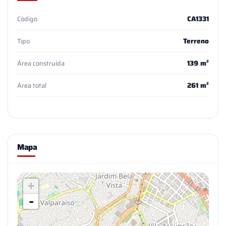
CA1331
Código
Terreno
Tipo
139 m²
Área construída
261 m²
Área total
Mapa
+
-