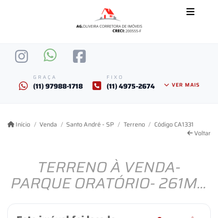
GRAÇA
FIXO
(11) 97988-1718
(11) 4975-2674
VER MAIS
Início
Venda
Santo André - SP
Terreno
Código CA1331
Voltar
TERRENO À VENDA-
PARQUE ORATÓRIO- 261M²-
R$ 1.050,00