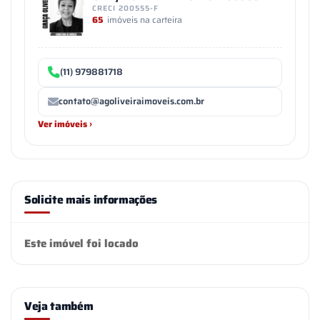
CRECI 200555-F
65
imóveis na carteira
(11) 979881718
contato@agoliveiraimoveis.com.br
Ver imóveis ›
Solicite mais informações
Este imóvel foi locado
Veja também