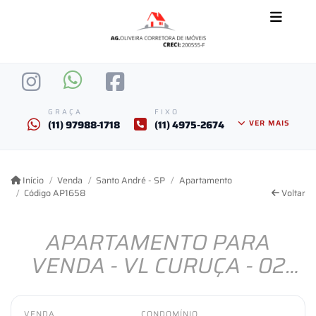
GRAÇA
FIXO
(11) 97988-1718
(11) 4975-2674
VER MAIS
Início
Venda
Santo André - SP
Apartamento
Código AP1658
Voltar
APARTAMENTO PARA
VENDA - VL CURUÇA - 02
QUARTOS - 64M² -
R$703.000,00
VENDA
CONDOMÍNIO